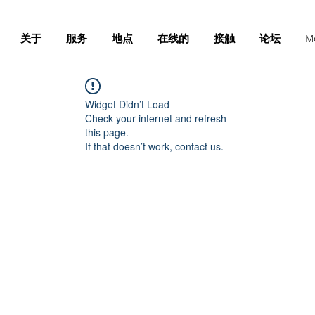
关于
服务
地点
在线的
接触
论坛
M
Widget Didn’t Load
Check your internet and refresh
this page.
If that doesn’t work, contact us.